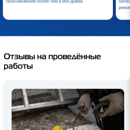
газоснабжения более чем в 600 домах
газос
ремо
Отзывы на проведённые
работы