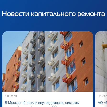
Новости капитального ремонта
5 января
22 ию
В Москве обновили внутридомовые системы
АО «