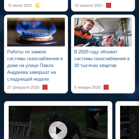
15 июня 2021
19 апреля 2021
Работы по замене
В 2020 году обновят
системы газоснабжения в
системы газоснабжения в
доме на улице Павла
30 тысячах квартир
Андреева завершат на
следующей неделе
27 февраля 2020
5 января 2020