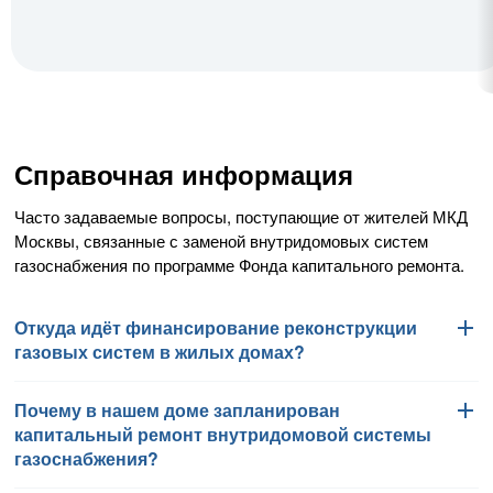
Справочная информация
Часто задаваемые вопросы, поступающие от жителей МКД
Москвы, связанные с заменой внутридомовых систем
газоснабжения по программе Фонда капитального ремонта.
Откуда идёт финансирование реконструкции
газовых систем в жилых домах?
Почему в нашем доме запланирован
Работы по замене внутридомовых систем газоснабжения
капитальный ремонт внутридомовой системы
финансируются Фондом капитального ремонта
газоснабжения?
многоквартирных домов города Москвы в соответствии
с региональной программой капитального ремонта общего