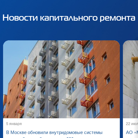
Новости капитального ремонта
5 января
22 ию
В Москве обновили внутридомовые системы
АО «