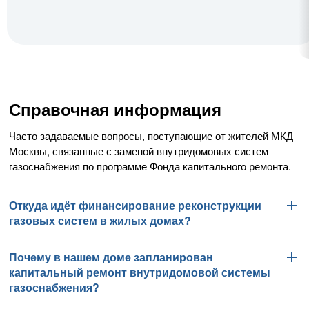
Справочная информация
Часто задаваемые вопросы, поступающие от жителей МКД
Москвы, связанные с заменой внутридомовых систем
газоснабжения по программе Фонда капитального ремонта.
Откуда идёт финансирование реконструкции
газовых систем в жилых домах?
Почему в нашем доме запланирован
Работы по замене внутридомовых систем газоснабжения
капитальный ремонт внутридомовой системы
финансируются Фондом капитального ремонта
газоснабжения?
многоквартирных домов города Москвы в соответствии
с региональной программой капитального ремонта общего