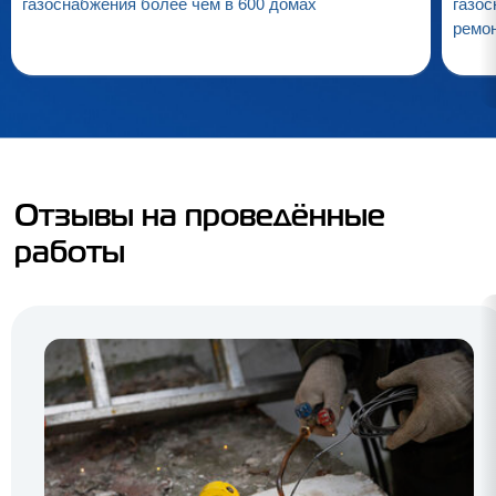
газоснабжения более чем в 600 домах
газос
ремо
Отзывы на проведённые
работы