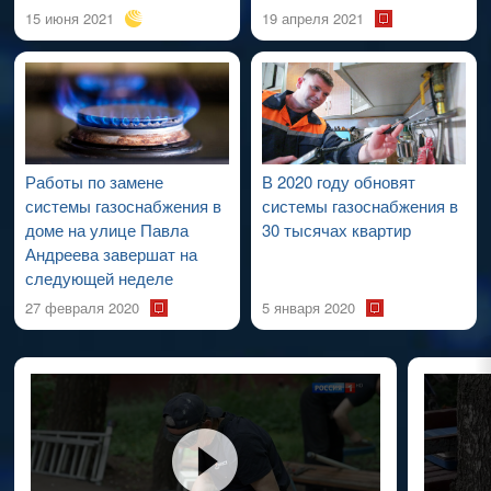
15 июня 2021
19 апреля 2021
Работы по замене
В 2020 году обновят
системы газоснабжения в
системы газоснабжения в
доме на улице Павла
30 тысячах квартир
Андреева завершат на
следующей неделе
27 февраля 2020
5 января 2020