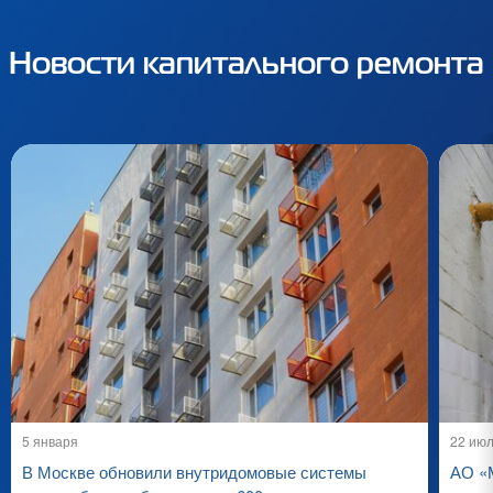
Новости капитального ремонта
5 января
22 ию
В Москве обновили внутридомовые системы
АО «