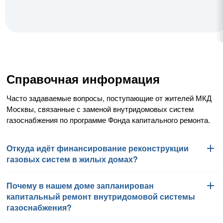
Справочная информация
Часто задаваемые вопросы, поступающие от жителей МКД
Москвы, связанные с заменой внутридомовых систем
газоснабжения по программе Фонда капитального ремонта.
Откуда идёт финансирование реконструкции
газовых систем в жилых домах?
Почему в нашем доме запланирован
Работы по замене внутридомовых систем газоснабжения
капитальный ремонт внутридомовой системы
финансируются Фондом капитального ремонта
газоснабжения?
многоквартирных домов города Москвы в соответствии
с региональной программой капитального ремонта общего