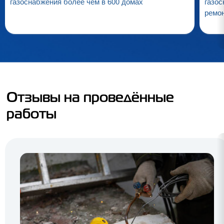
газоснабжения более чем в 600 домах
газос
ремо
Отзывы на проведённые
работы