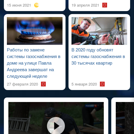
15 июня 2021
19 апреля 2021
Работы по замене
В 2020 году обновят
системы газоснабжения в
системы газоснабжения в
доме на улице Павла
30 тысячах квартир
Андреева завершат на
следующей неделе
27 февраля 2020
5 января 2020