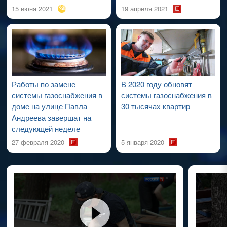
15 июня 2021
19 апреля 2021
Работы по замене
В 2020 году обновят
системы газоснабжения в
системы газоснабжения в
доме на улице Павла
30 тысячах квартир
Андреева завершат на
следующей неделе
27 февраля 2020
5 января 2020