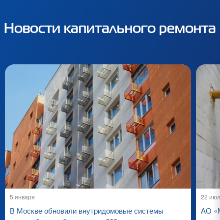
Новости капитального ремонта
5 января
22 ию
В Москве обновили внутридомовые системы
АО «