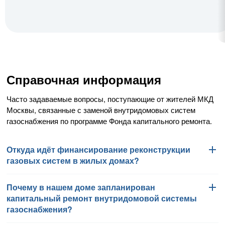
Справочная информация
Часто задаваемые вопросы, поступающие от жителей МКД
Москвы, связанные с заменой внутридомовых систем
газоснабжения по программе Фонда капитального ремонта.
Откуда идёт финансирование реконструкции
газовых систем в жилых домах?
Почему в нашем доме запланирован
Работы по замене внутридомовых систем газоснабжения
капитальный ремонт внутридомовой системы
финансируются Фондом капитального ремонта
газоснабжения?
многоквартирных домов города Москвы в соответствии
с региональной программой капитального ремонта общего