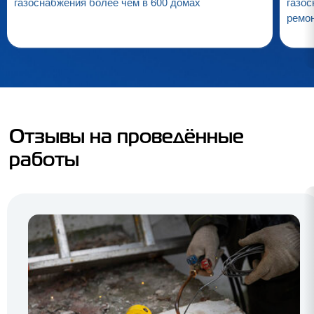
газоснабжения более чем в 600 домах
газос
ремо
Отзывы на проведённые
работы