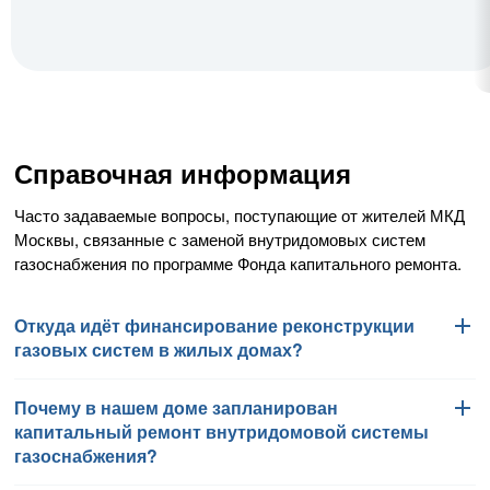
Справочная информация
Часто задаваемые вопросы, поступающие от жителей МКД
Москвы, связанные с заменой внутридомовых систем
газоснабжения по программе Фонда капитального ремонта.
Откуда идёт финансирование реконструкции
газовых систем в жилых домах?
Почему в нашем доме запланирован
Работы по замене внутридомовых систем газоснабжения
капитальный ремонт внутридомовой системы
финансируются Фондом капитального ремонта
газоснабжения?
многоквартирных домов города Москвы в соответствии
с региональной программой капитального ремонта общего