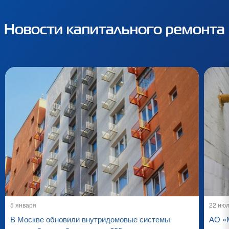
Новости капитального ремонта
5 января
22 ию
В Москве обновили внутридомовые системы
АО «