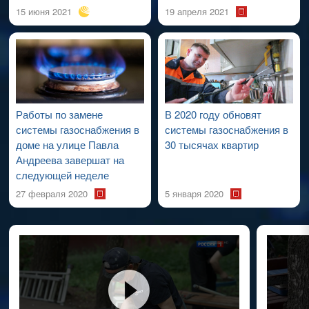
15 июня 2021
19 апреля 2021
Работы по замене
В 2020 году обновят
системы газоснабжения в
системы газоснабжения в
доме на улице Павла
30 тысячах квартир
Андреева завершат на
следующей неделе
27 февраля 2020
5 января 2020