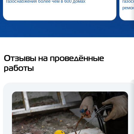
газоснабжения более чем в 600 домах
газос
ремо
Отзывы на проведённые
работы