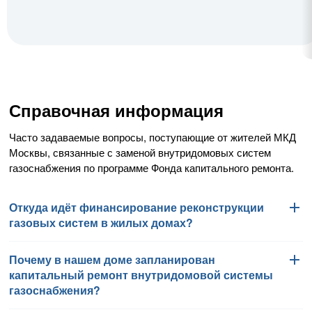
Справочная информация
Часто задаваемые вопросы, поступающие от жителей МКД
Москвы, связанные с заменой внутридомовых систем
газоснабжения по программе Фонда капитального ремонта.
Откуда идёт финансирование реконструкции
газовых систем в жилых домах?
Почему в нашем доме запланирован
Работы по замене внутридомовых систем газоснабжения
капитальный ремонт внутридомовой системы
финансируются Фондом капитального ремонта
газоснабжения?
многоквартирных домов города Москвы в соответствии
с региональной программой капитального ремонта общего