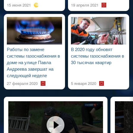
15 июня 2021
19 апреля 2021
Работы по замене
В 2020 году обновят
системы газоснабжения в
системы газоснабжения в
доме на улице Павла
30 тысячах квартир
Андреева завершат на
следующей неделе
27 февраля 2020
5 января 2020