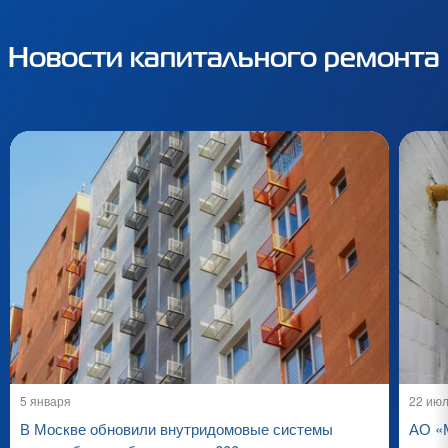
Новости капитального ремонта
5 января
22 ию
В Москве обновили внутридомовые системы
АО «