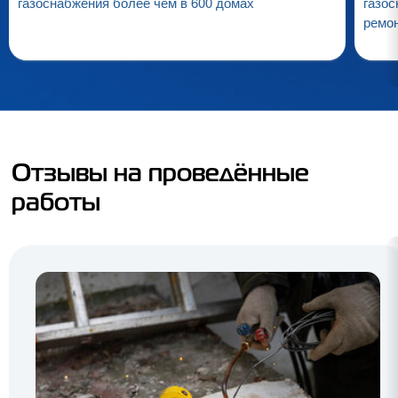
газоснабжения более чем в 600 домах
газос
ремо
Отзывы на проведённые
работы