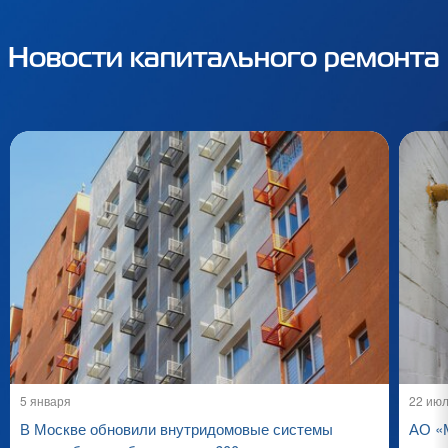
Новости капитального ремонта
5 января
22 ию
В Москве обновили внутридомовые системы
АО «