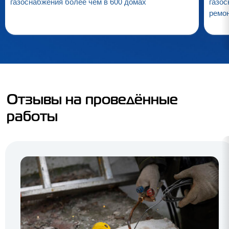
газоснабжения более чем в 600 домах
газос
ремо
Отзывы на проведённые
работы