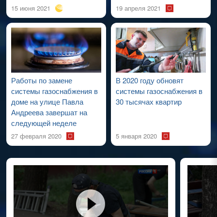
15 июня 2021
19 апреля 2021
Работы по замене
В 2020 году обновят
системы газоснабжения в
системы газоснабжения в
доме на улице Павла
30 тысячах квартир
Андреева завершат на
следующей неделе
27 февраля 2020
5 января 2020