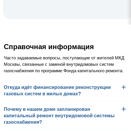
Справочная информация
Часто задаваемые вопросы, поступающие от жителей МКД
Москвы, связанные с заменой внутридомовых систем
газоснабжения по программе Фонда капитального ремонта.
Откуда идёт финансирование реконструкции
газовых систем в жилых домах?
Почему в нашем доме запланирован
Работы по замене внутридомовых систем газоснабжения
капитальный ремонт внутридомовой системы
финансируются Фондом капитального ремонта
газоснабжения?
многоквартирных домов города Москвы в соответствии
с региональной программой капитального ремонта общего