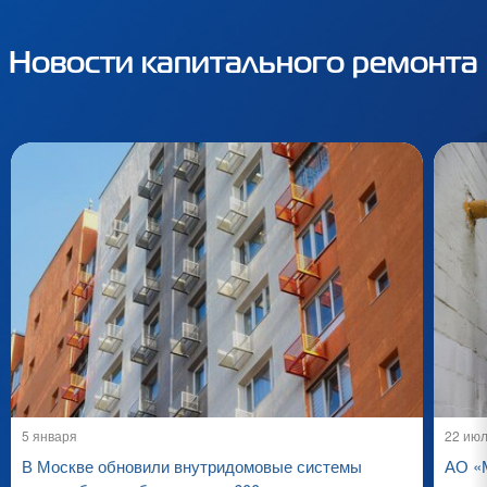
Новости капитального ремонта
5 января
22 ию
В Москве обновили внутридомовые системы
АО «