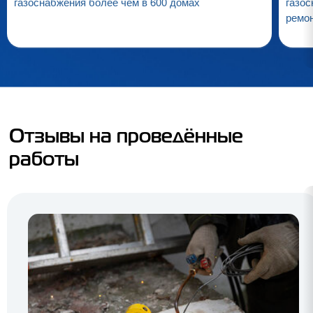
газоснабжения более чем в 600 домах
газос
ремо
Отзывы на проведённые
работы