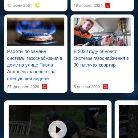
15 июня 2021
19 апреля 2021
Работы по замене
В 2020 году обновят
системы газоснабжения в
системы газоснабжения в
доме на улице Павла
30 тысячах квартир
Андреева завершат на
следующей неделе
27 февраля 2020
5 января 2020