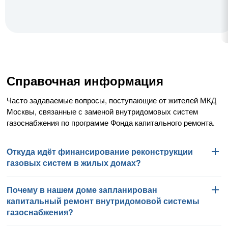
Справочная информация
Часто задаваемые вопросы, поступающие от жителей МКД
Москвы, связанные с заменой внутридомовых систем
газоснабжения по программе Фонда капитального ремонта.
Откуда идёт финансирование реконструкции
газовых систем в жилых домах?
Почему в нашем доме запланирован
Работы по замене внутридомовых систем газоснабжения
капитальный ремонт внутридомовой системы
финансируются Фондом капитального ремонта
газоснабжения?
многоквартирных домов города Москвы в соответствии
с региональной программой капитального ремонта общего