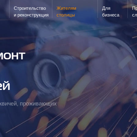
Строительство
Жителям
Для
Запах газа?
Пр
ЗВОНИ
и реконструкция
столицы
бизнеса
с
монт
ей
сквичей, проживающих