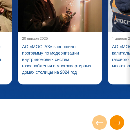
20 января 2025
1 апреля 
:
АО «МОСГАЗ» завершило
АО «МОС
программу по модернизации
капитал
я
внутридомовых систем
газового
газоснабжения в многоквартирных
многокв
домах столицы на 2024 год
←
→