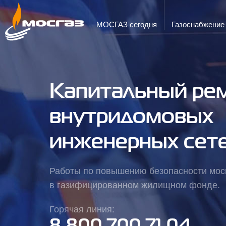
ГОРЯЧАЯ ЛИНИЯ
ЭЛЕКТРОННАЯ ПОЧТА
8 800 700 71 04
info@mos-gaz.ru
МОСГАЗ сегодня
Газо­снабжение
Капитальный ре
внутридомовых
инженерных сет
Работы по повышению безопасности мо
в газифицированном жилищном фонде.
Горячая линия: