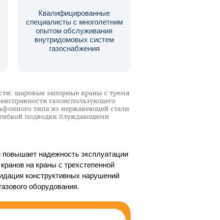
Квалифицированные
специалисты с многолетним
опытом обслуживания
внутридомовых систем
газоснабжения
ти: шаровые запорные краны с тремя
неисправности газоиспользующего
льфонного типа из нержавеющей стали
я гибкой подводки блуждающими
и повышает надежность эксплуатации
 кранов на краны с трехстепенной
видация конструктивных нарушений
газового оборудования.