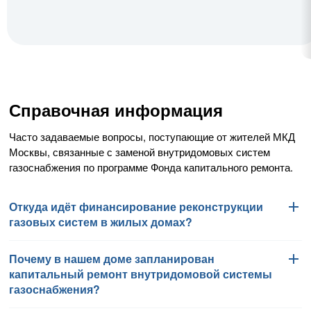
Справочная информация
Часто задаваемые вопросы, поступающие от жителей МКД
Москвы, связанные с заменой внутридомовых систем
газоснабжения по программе Фонда капитального ремонта.
Откуда идёт финансирование реконструкции
газовых систем в жилых домах?
Почему в нашем доме запланирован
Работы по замене внутридомовых систем газоснабжения
капитальный ремонт внутридомовой системы
финансируются Фондом капитального ремонта
газоснабжения?
многоквартирных домов города Москвы в соответствии
с региональной программой капитального ремонта общего