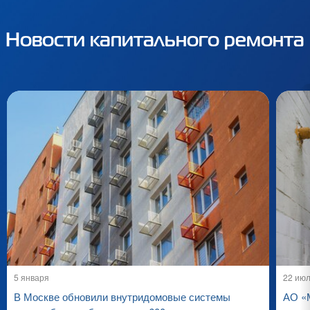
Новости капитального ремонта
5 января
22 ию
В Москве обновили внутридомовые системы
АО «