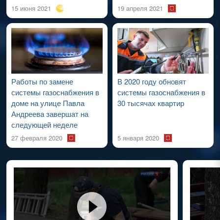
15 июня 2021
19 апреля 2021
Работы по замене
В 2020 году обновят
системы газоснабжения в
системы газоснабжения в
доме на улице Павла
30 тысячах квартир
Андреева завершат на
следующей неделе
27 февраля 2020
5 января 2020