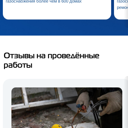
газоснабжения более чем в 600 домах
газос
ремо
Отзывы на проведённые
работы