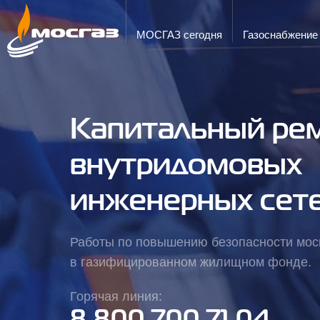
ГОРЯЧАЯ ЛИНИЯ
ЭЛЕКТРОННАЯ ПОЧТА
8 800 700 71 04
info@mos-gaz.ru
МОСГАЗ сегодня
Газо­снабжение
Капитальный ре
внутридомовых
инженерных сет
Работы по повышению безопасности мо
в газифицированном жилищном фонде.
Горячая линия: