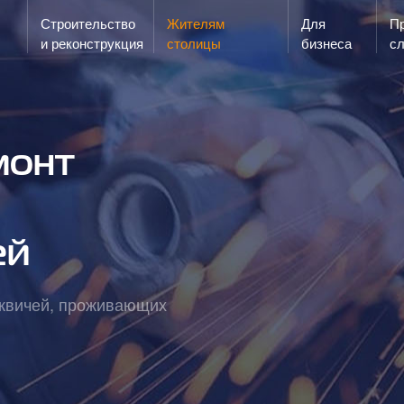
Строительство
Жителям
Для
Запах газа?
Пр
ЗВОНИ
и реконструкция
столицы
бизнеса
с
монт
ей
сквичей, проживающих