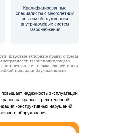
Квалифицированные
специалисты с многолетним
опытом обслуживания
внутридомовых систем
газоснабжения
ти: шаровые запорные краны с тремя
неисправности газоиспользующего
льфонного типа из нержавеющей стали
я гибкой подводки блуждающими
и повышает надежность эксплуатации
 кранов на краны с трехстепенной
видация конструктивных нарушений
газового оборудования.