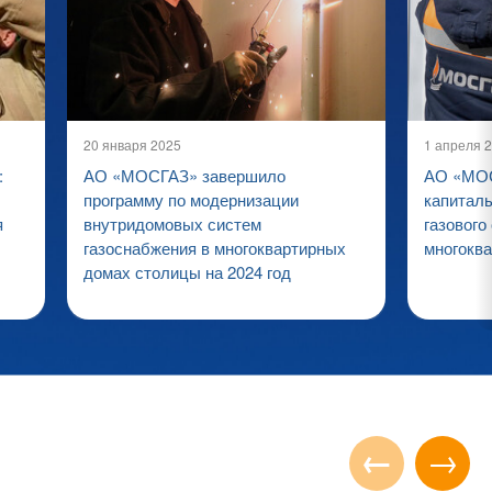
20 января 2025
1 апреля 
:
АО «МОСГАЗ» завершило
АО «МОС
программу по модернизации
капитал
я
внутридомовых систем
газового
газоснабжения в многоквартирных
многокв
домах столицы на 2024 год
←
→