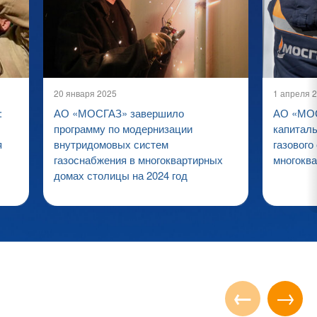
20 января 2025
1 апреля 
:
АО «МОСГАЗ» завершило
АО «МОС
программу по модернизации
капитал
я
внутридомовых систем
газового
газоснабжения в многоквартирных
многокв
домах столицы на 2024 год
←
→