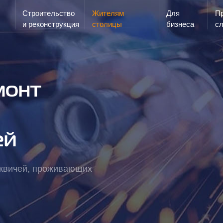
Строительство
Жителям
Для
Запах газа?
Пр
ЗВОНИ
и реконструкция
столицы
бизнеса
с
монт
ей
сквичей, проживающих