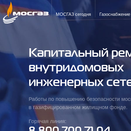
ГОРЯЧАЯ ЛИНИЯ
ЭЛЕКТРОННАЯ ПОЧТА
8 800 700 71 04
info@mos-gaz.ru
МОСГАЗ сегодня
Газо­снабжение
Капитальный ре
внутридомовых
инженерных сет
Работы по повышению безопасности мо
в газифицированном жилищном фонде.
Горячая линия: