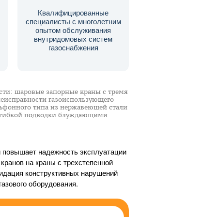
Квалифицированные
специалисты с многолетним
опытом обслуживания
внутридомовых систем
газоснабжения
ти: шаровые запорные краны с тремя
неисправности газоиспользующего
льфонного типа из нержавеющей стали
я гибкой подводки блуждающими
и повышает надежность эксплуатации
 кранов на краны с трехстепенной
видация конструктивных нарушений
газового оборудования.