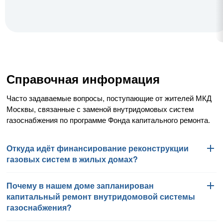
Справочная информация
Часто задаваемые вопросы, поступающие от жителей МКД
Москвы, связанные с заменой внутридомовых систем
газоснабжения по программе Фонда капитального ремонта.
Откуда идёт финансирование реконструкции
газовых систем в жилых домах?
Почему в нашем доме запланирован
Работы по замене внутридомовых систем газоснабжения
капитальный ремонт внутридомовой системы
финансируются Фондом капитального ремонта
газоснабжения?
многоквартирных домов города Москвы в соответствии
с региональной программой капитального ремонта общего