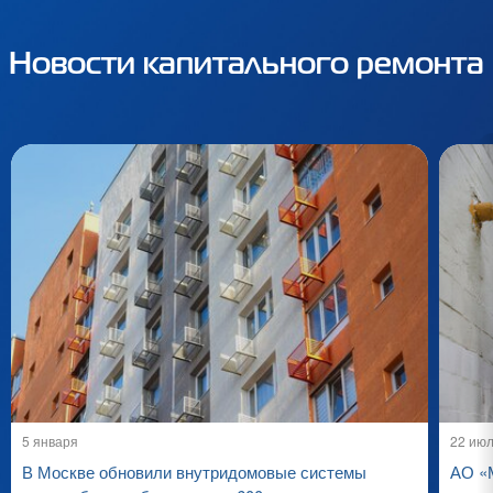
Новости капитального ремонта
5 января
22 ию
В Москве обновили внутридомовые системы
АО «