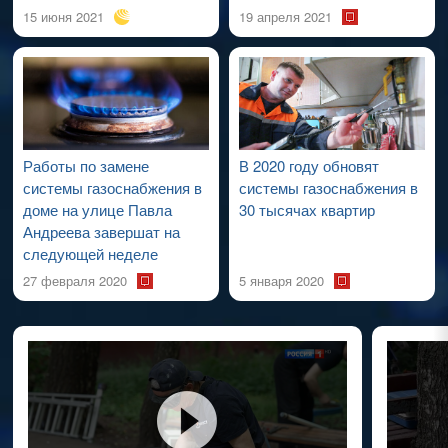
15 июня 2021
19 апреля 2021
Работы по замене
В 2020 году обновят
системы газоснабжения в
системы газоснабжения в
доме на улице Павла
30 тысячах квартир
Андреева завершат на
следующей неделе
27 февраля 2020
5 января 2020