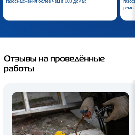
газоснабжения более чем в 600 домах
газос
ремо
Отзывы на проведённые
работы