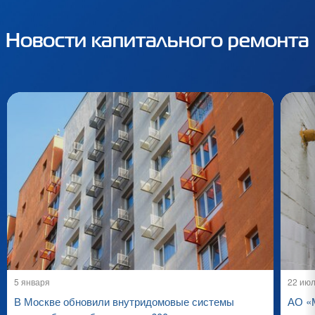
Новости капитального ремонта
5 января
22 ию
В Москве обновили внутридомовые системы
АО «