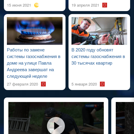
15 июня 2021
19 апреля 2021
Работы по замене
В 2020 году обновят
системы газоснабжения в
системы газоснабжения в
доме на улице Павла
30 тысячах квартир
Андреева завершат на
следующей неделе
27 февраля 2020
5 января 2020