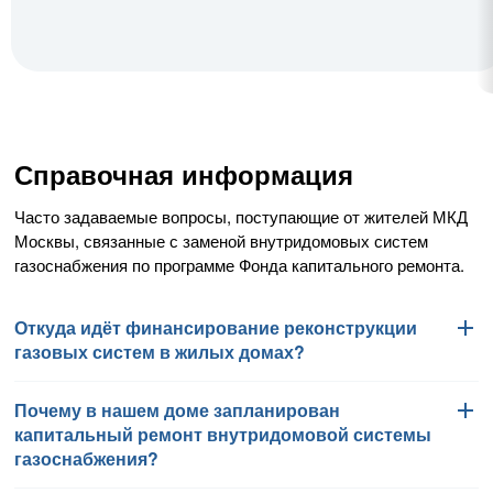
Справочная информация
Часто задаваемые вопросы, поступающие от жителей МКД
Москвы, связанные с заменой внутридомовых систем
газоснабжения по программе Фонда капитального ремонта.
Откуда идёт финансирование реконструкции
газовых систем в жилых домах?
Почему в нашем доме запланирован
Работы по замене внутридомовых систем газоснабжения
капитальный ремонт внутридомовой системы
финансируются Фондом капитального ремонта
газоснабжения?
многоквартирных домов города Москвы в соответствии
с региональной программой капитального ремонта общего