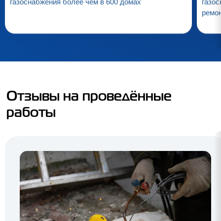
газоснабжения более чем в 600 домах
газос
ремо
Отзывы на проведённые
работы