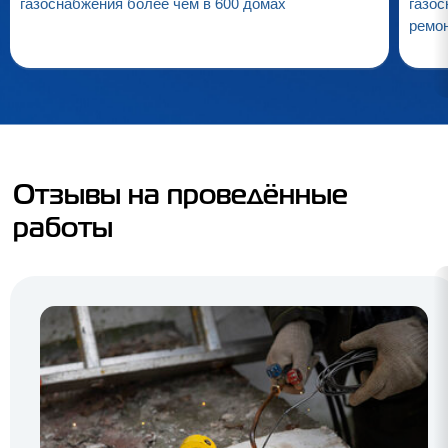
газоснабжения более чем в 600 домах
газос
ремо
Отзывы на проведённые
работы