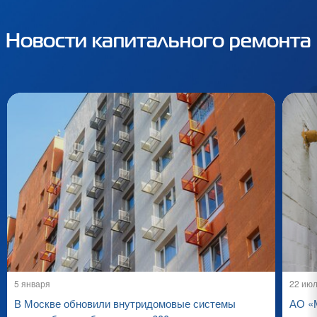
Новости капитального ремонта
5 января
22 ию
В Москве обновили внутридомовые системы
АО «