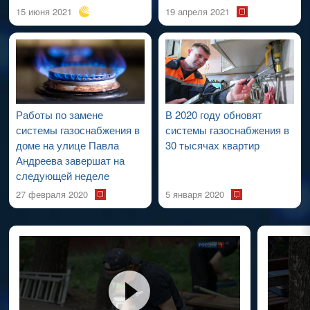
15 июня 2021
19 апреля 2021
Работы по замене
В 2020 году обновят
системы газоснабжения в
системы газоснабжения в
доме на улице Павла
30 тысячах квартир
Андреева завершат на
следующей неделе
27 февраля 2020
5 января 2020