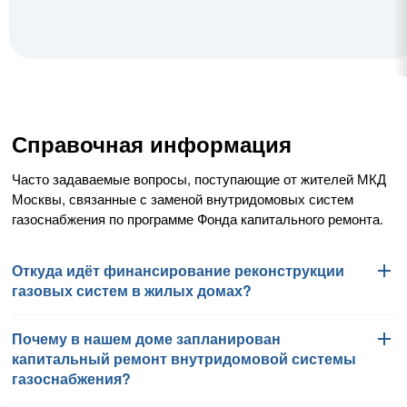
Справочная информация
Часто задаваемые вопросы, поступающие от жителей МКД
Москвы, связанные с заменой внутридомовых систем
газоснабжения по программе Фонда капитального ремонта.
Откуда идёт финансирование реконструкции
газовых систем в жилых домах?
Почему в нашем доме запланирован
Работы по замене внутридомовых систем газоснабжения
капитальный ремонт внутридомовой системы
финансируются Фондом капитального ремонта
газоснабжения?
многоквартирных домов города Москвы в соответствии
с региональной программой капитального ремонта общего