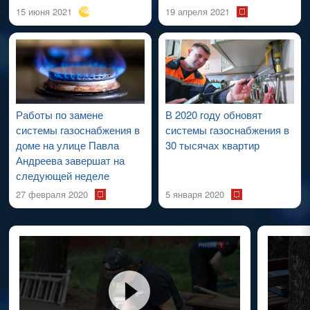
15 июня 2021
19 апреля 2021
Работы по замене
В 2020 году обновят
системы газоснабжения в
системы газоснабжения в
доме на улице Павла
30 тысячах квартир
Андреева завершат на
следующей неделе
27 февраля 2020
5 января 2020