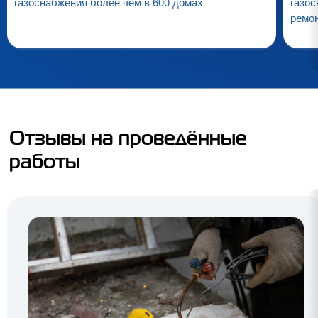
газоснабжения более чем в 600 домах
газос
ремо
Отзывы на проведённые
работы