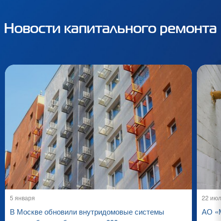
Новости капитального ремонта
5 января
22 ию
В Москве обновили внутридомовые системы
АО «