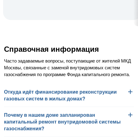
Справочная информация
Часто задаваемые вопросы, поступающие от жителей МКД
Москвы, связанные с заменой внутридомовых систем
газоснабжения по программе Фонда капитального ремонта.
Откуда идёт финансирование реконструкции
газовых систем в жилых домах?
Почему в нашем доме запланирован
Работы по замене внутридомовых систем газоснабжения
капитальный ремонт внутридомовой системы
финансируются Фондом капитального ремонта
газоснабжения?
многоквартирных домов города Москвы в соответствии
с региональной программой капитального ремонта общего