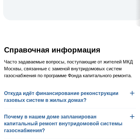
Справочная информация
Часто задаваемые вопросы, поступающие от жителей МКД
Москвы, связанные с заменой внутридомовых систем
газоснабжения по программе Фонда капитального ремонта.
Откуда идёт финансирование реконструкции
газовых систем в жилых домах?
Почему в нашем доме запланирован
Работы по замене внутридомовых систем газоснабжения
капитальный ремонт внутридомовой системы
финансируются Фондом капитального ремонта
газоснабжения?
многоквартирных домов города Москвы в соответствии
с региональной программой капитального ремонта общего