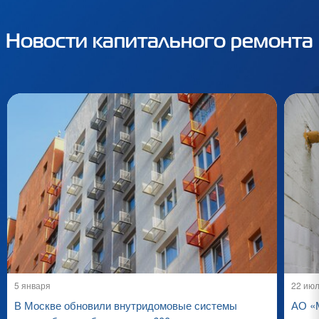
Новости капитального ремонта
5 января
22 ию
В Москве обновили внутридомовые системы
АО «