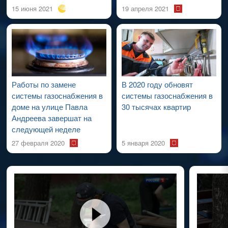
15 июня 2021
19 апреля 2021
Работы по замене
В 2020 году обновят
системы газоснабжения в
системы газоснабжения в
доме на улице Павла
30 тысячах квартир
Андреева завершат на
следующей неделе
27 февраля 2020
5 января 2020