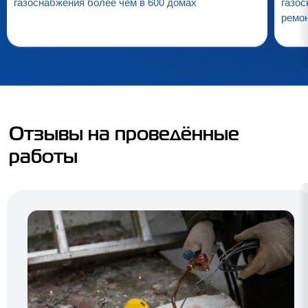
газоснабжения более чем в 600 домах
газос
ремо
Отзывы на проведённые
работы